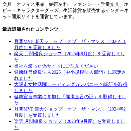
文具・オフィス用品、絵画材料、ファンシー・学童文具、ホ
ビー・キャラクターグッズ、生活雑貨を販売するインターネ
ット通販サイトを運営しています。
最近追加されたコンテンツ
月間MVP 楽天ショップ・オブ・ザ・マンス（2026年1
月度）を受賞しました
楽天 月間優良ショップ（2025年8月度）を受賞しまし
た
当社を装った偽サイトにご注意ください
健康経営優良法人2025（中小規模法人部門）に認定さ
れました
大阪市女性活躍リーディングカンパニー の認証を取得
しました
健康宣言事業に参加し「健康宣言の証」を取得しまし
た
月間MVP 楽天ショップ・オブ・ザ・マンス（2024年2
月度）を受賞しました
楽天 月間優良ショップ（2023年9月度）を受賞しまし
た